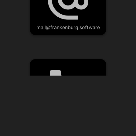
mail@frankenburg.software
call
+49 5751 9934900